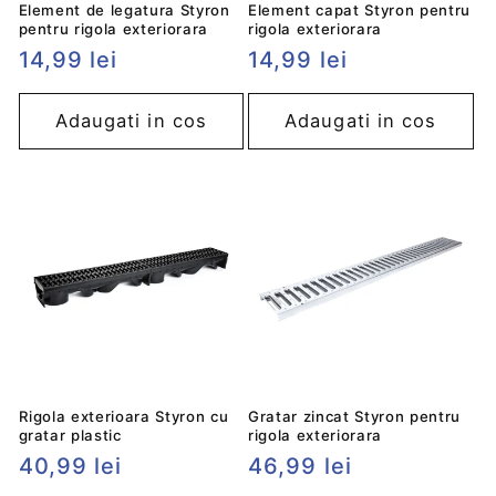
Element de legatura Styron
Element capat Styron pentru
pentru rigola exteriorara
rigola exteriorara
Preț
14,99 lei
Preț
14,99 lei
obișnuit
obișnuit
Adaugati in cos
Adaugati in cos
Rigola exterioara Styron cu
Gratar zincat Styron pentru
gratar plastic
rigola exteriorara
Preț
40,99 lei
Preț
46,99 lei