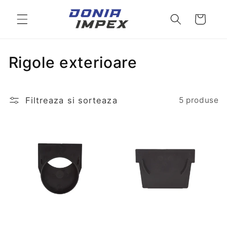
Salt la
conținut
Cos
C
Rigole exterioare
o
l
Filtreaza si sorteaza
5 produse
e
c
t
i
e
: