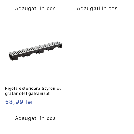
obișnuit
obișnuit
Adaugati in cos
Adaugati in cos
Rigola exterioara Styron cu
gratar otel galvanizat
Preț
58,99 lei
obișnuit
Adaugati in cos