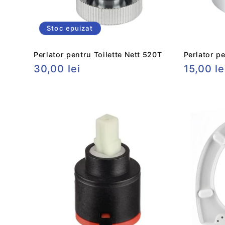
Stoc epuizat
Perlator pentru Toilette Nett 520T
Perlator p
Preț
30,00 lei
Preț
15,00 le
obișnuit
obișnui