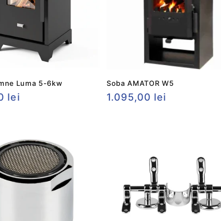
emne Luma 5-6kw
Soba AMATOR W5
 lei
Preț
1.095,00 lei
t
obișnuit