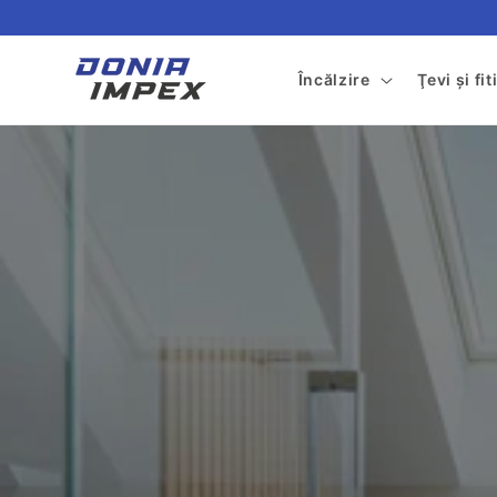
Salt la
conținut
Încălzire
Ţevi şi fi