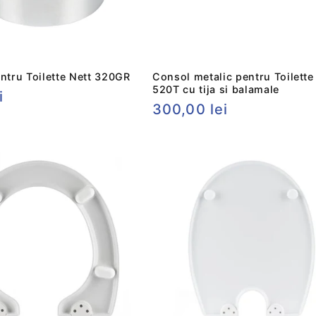
entru Toilette Nett 320GR
Consol metalic pentru Toilette
520T cu tija si balamale
i
Preț
300,00 lei
t
obișnuit