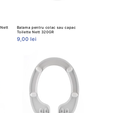
 Nett
Balama pentru colac sau capac
Toilette Nett 320GR
Preț
9,00 lei
obișnuit