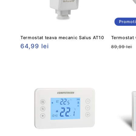
Promot
Termostat teava mecanic Salus AT10
Termosta
Preț
64,99 lei
Preț
89,99 lei
obișnuit
obișnui