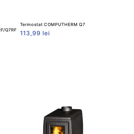
Termostat COMPUTHERM Q7
F/Q7RF
Preț
113,99 lei
obișnuit