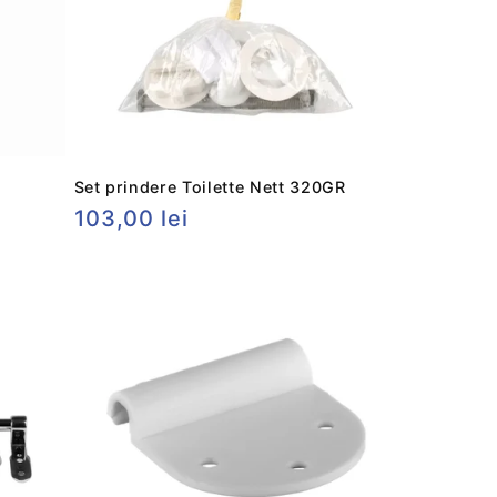
Set prindere Toilette Nett 320GR
Preț
103,00 lei
obișnuit