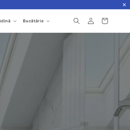
Conectați-
Cos
ădină
Bucătărie
vă