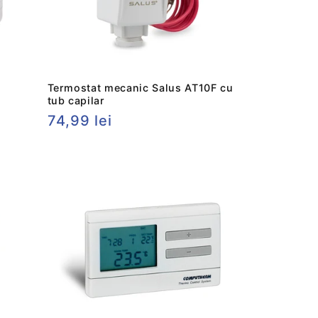
Termostat mecanic Salus AT10F cu
tub capilar
Preț
74,99 lei
obișnuit