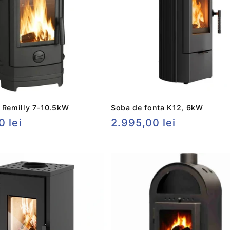
 Remilly 7-10.5kW
Soba de fonta K12, 6kW
0 lei
Preț
2.995,00 lei
t
obișnuit