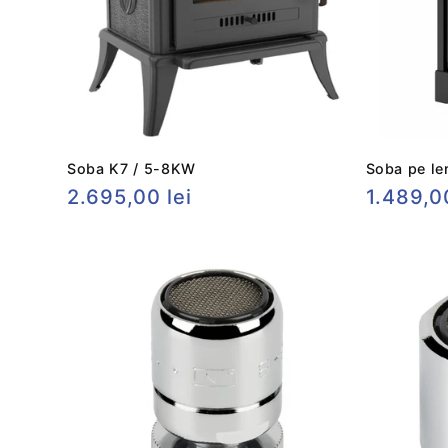
Soba K7 / 5-8KW
Soba pe l
Preț
2.695,00 lei
Preț
1.489,00
obișnuit
obișnui