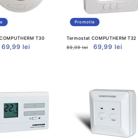
ie
Promotie
t COMPUTHERM T30
Termostat COMPUTHERM T32
Preț
69,99 lei
Preț
Preț
69,99 lei
89,99 lei
t
redus
obișnuit
redus