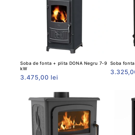
Soba de fonta + plita DONA Negru 7-9
Soba fonta
kW
Preț
3.325,0
Preț
3.475,00 lei
obișnui
obișnuit