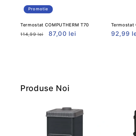
Promotie
Termostat COMPUTHERM T70
Termosta
Preț
Preț
87,00 lei
Preț
92,99 l
114,99 lei
obișnuit
redus
obișnui
Produse Noi