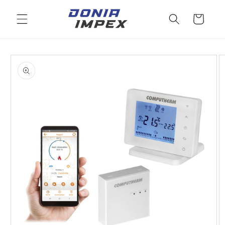
Salt la
conținut
Cos
Salt la
informațiile
despre
produs