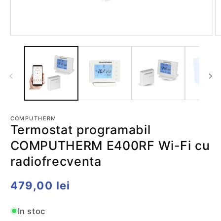
Deschide
D
conținutul
co
media
m
1
2
într-
în
o
o
fereastră
fe
modală
m
COMPUTHERM
Termostat programabil
COMPUTHERM E400RF Wi-Fi cu
radiofrecventa
Preț
479,00 lei
obișnuit
In stoc