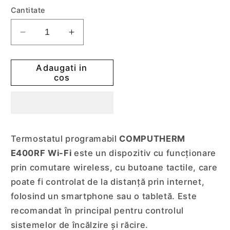
Cantitate
Reduceti
Cresteti
cantitatea
cantitatea
pentru
pentru
Adaugati in
Termostat
Termostat
cos
programabil
programabil
COMPUTHERM
COMPUTHERM
E400RF
E400RF
Wi-
Wi-
Fi
Fi
Termostatul programabil
COMPUTHERM
cu
cu
E400RF Wi-Fi
este un dispozitiv cu funcționare
radiofrecventa
radiofrecventa
prin comutare wireless, cu butoane tactile, care
poate fi controlat de la distanță prin internet,
folosind un smartphone sau o tabletă. Este
recomandat în principal pentru controlul
sistemelor de încălzire și răcire.