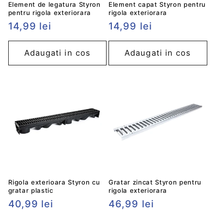
Element de legatura Styron
Element capat Styron pentru
pentru rigola exteriorara
rigola exteriorara
Preț
14,99 lei
Preț
14,99 lei
obișnuit
obișnuit
Adaugati in cos
Adaugati in cos
Rigola exterioara Styron cu
Gratar zincat Styron pentru
gratar plastic
rigola exteriorara
Preț
40,99 lei
Preț
46,99 lei