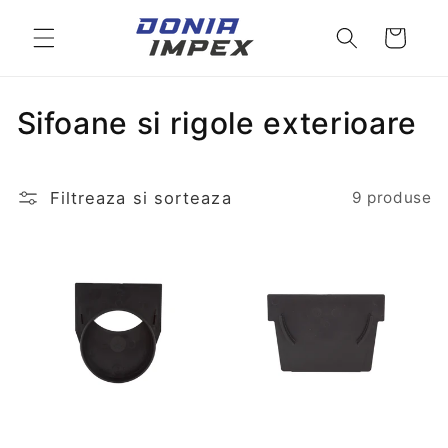
Salt la
conținut
Cos
C
Sifoane si rigole exterioare
o
l
Filtreaza si sorteaza
9 produse
e
c
t
i
e
: