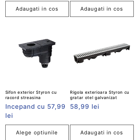
obișnuit
obișnuit
Adaugati in cos
Adaugati in cos
Sifon exterior Styron cu
Rigola exterioara Styron cu
racord streasina
gratar otel galvanizat
Preț
Incepand cu 57,99
Preț
58,99 lei
obișnuit
lei
obișnuit
Alege optiunile
Adaugati in cos