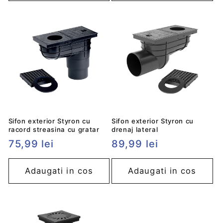
Sifon exterior Styron cu
Sifon exterior Styron cu
racord streasina cu gratar
drenaj lateral
Preț
75,99 lei
Preț
89,99 lei
obișnuit
obișnuit
Adaugati in cos
Adaugati in cos