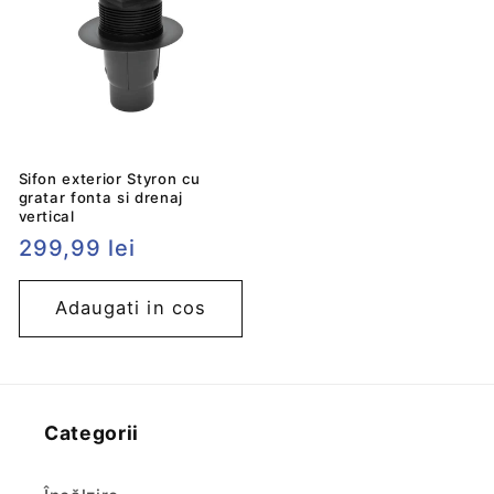
Sifon exterior Styron cu
gratar fonta si drenaj
vertical
Preț
299,99 lei
obișnuit
Adaugati in cos
Categorii