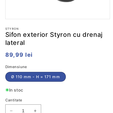
Deschide
conținutul
media
STYRON
1
Sifon exterior Styron cu drenaj
într-
o
lateral
fereastră
modală
Preț
89,99 lei
obișnuit
Dimensiune
Ø 110 mm - H = 171 mm
In stoc
Cantitate