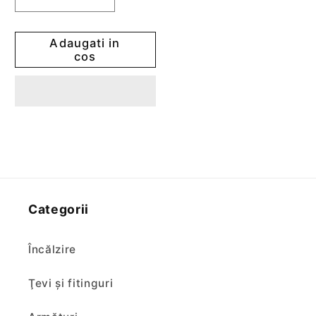
Reduceti
Cresteti
cantitatea
cantitatea
pentru
pentru
Adaugati in
Sifon
Sifon
cos
exterior
exterior
Styron
Styron
cu
cu
drenaj
drenaj
lateral
lateral
Categorii
Încălzire
Ţevi şi fitinguri