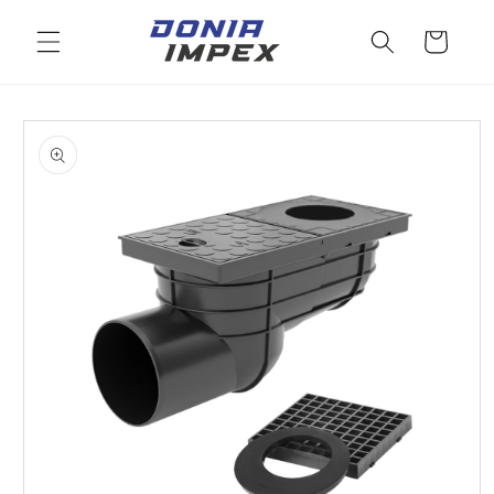
Salt la
conținut
Cos
Salt la
informațiile
despre
produs