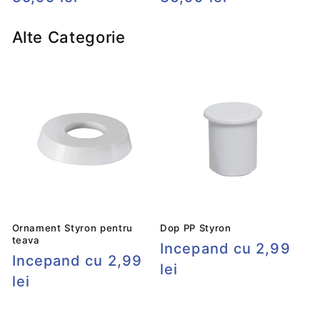
obișnuit
obișnuit
Alte Categorie
Ornament Styron pentru
Dop PP Styron
teava
Preț
Incepand cu 2,99
Preț
Incepand cu 2,99
obișnuit
lei
obișnuit
lei