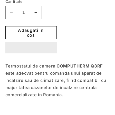
Cantitate
Reduceti
Cresteti
cantitatea
cantitatea
pentru
pentru
Adaugati in
Termostat
Termostat
cos
COMPUTHERM
COMPUTHERM
Q3RF
Q3RF
cu
cu
radiofrecventa
radiofrecventa
Termostatul de camera
COMPUTHERM Q3RF
este adecvat pentru comanda unui aparat de
incalzire sau de climatizare, fiind compatibil cu
majoritatea cazanelor de incalzire centrala
comercializate in Romania.