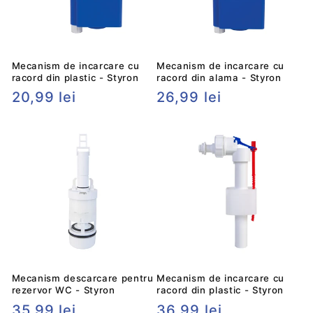
Mecanism de incarcare cu
Mecanism de incarcare cu
racord din plastic - Styron
racord din alama - Styron
Preț
20,99 lei
Preț
26,99 lei
obișnuit
obișnuit
Mecanism descarcare pentru
Mecanism de incarcare cu
rezervor WC - Styron
racord din plastic - Styron
Preț
35,99 lei
Preț
36,99 lei