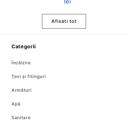
obișnuit
lei
Afisati tot
Categorii
Încălzire
Ţevi şi fitinguri
Armături
Apă
Sanitare