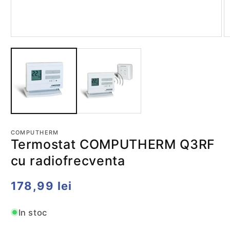
Deschide
D
conținutul
co
media
m
1
2
într-
în
o
o
fereastră
fe
modală
m
COMPUTHERM
Termostat COMPUTHERM Q3RF
cu radiofrecventa
Preț
178,99 lei
obișnuit
In stoc