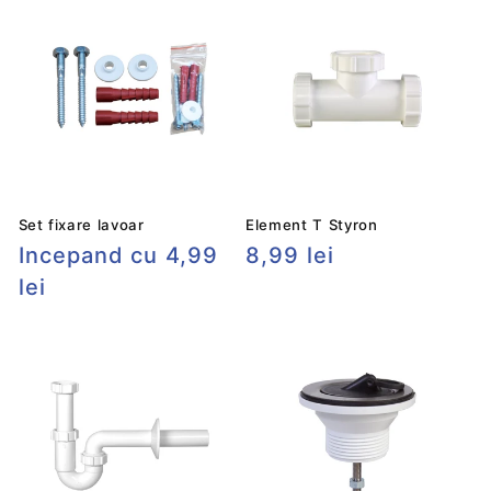
Set fixare lavoar
Element T Styron
Preț
Incepand cu 4,99
Preț
8,99 lei
obișnuit
lei
obișnuit