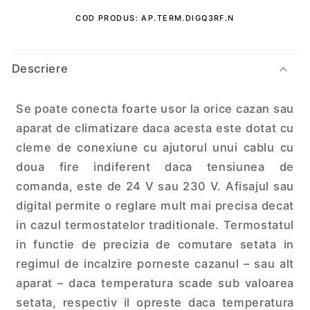
COD PRODUS: AP.TERM.DIGQ3RF.N
C
o
Descriere
n
ț
Se poate conecta foarte usor la orice cazan sau
i
aparat de climatizare daca acesta este dotat cu
n
cleme de conexiune cu ajutorul unui cablu cu
u
doua fire indiferent daca tensiunea de
t
comanda, este de 24 V sau 230 V. Afisajul sau
c
digital permite o reglare mult mai precisa decat
a
in cazul termostatelor traditionale. Termostatul
r
in functie de precizia de comutare setata in
e
regimul de incalzire porneste cazanul – sau alt
p
aparat – daca temperatura scade sub valoarea
o
setata, respectiv il opreste daca temperatura