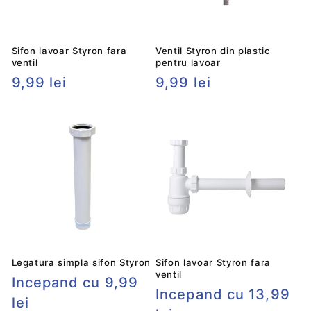
Sifon lavoar Styron fara
Ventil Styron din plastic
ventil
pentru lavoar
Preț
9,99 lei
Preț
9,99 lei
obișnuit
obișnuit
Legatura simpla sifon Styron
Sifon lavoar Styron fara
ventil
Preț
Incepand cu 9,99
Preț
Incepand cu 13,99
obișnuit
lei