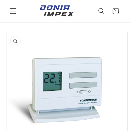
Salt la
conținut
Cos
Salt la
informațiile
despre
produs