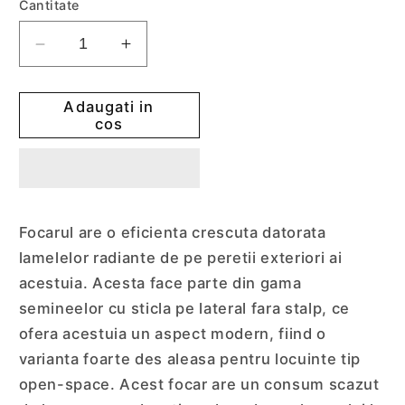
Cantitate
Reduceti
Cresteti
cantitatea
cantitatea
pentru
pentru
Adaugati in
Șemineu
Șemineu
cos
din
din
fonta
fonta
HELTAU
HELTAU
PLUS
PLUS
8,
8,
Focarul are o eficienta crescuta datorata
8kW-
8kW-
lamelelor radiante de pe peretii exteriori ai
sticla
sticla
dreapta
dreapta
acestuia. Acesta face parte din gama
fara
fara
semineelor cu sticla pe lateral fara stalp, ce
stalp
stalp
ofera acestuia un aspect modern, fiind o
varianta foarte des aleasa pentru locuinte tip
open-space. Acest focar are un consum scazut