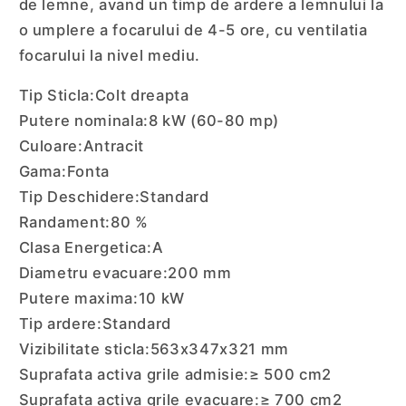
de lemne, avand un timp de ardere a lemnului la
o umplere a focarului de 4-5 ore, cu ventilatia
focarului la nivel mediu.
Tip Sticla:
Colt dreapta
Putere nominala:
8 kW (60-80 mp)
Culoare:
Antracit
Gama:
Fonta
Tip Deschidere:
Standard
Randament:
80 %
Clasa Energetica:
A
Diametru evacuare:
200 mm
Putere maxima:
10 kW
Tip ardere:
Standard
Vizibilitate sticla:
563x347x321 mm
Suprafata activa grile admisie:
≥ 500 cm2
Suprafata activa grile evacuare:
≥ 700 cm2