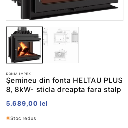
co
m
2
în
o
Deschide
fe
conținutul
m
media
1
într-
o
fereastră
modală
DONIA IMPEX
Șemineu din fonta HELTAU PLUS
8, 8kW- sticla dreapta fara stalp
Preț
5.689,00 lei
obișnuit
Stoc redus