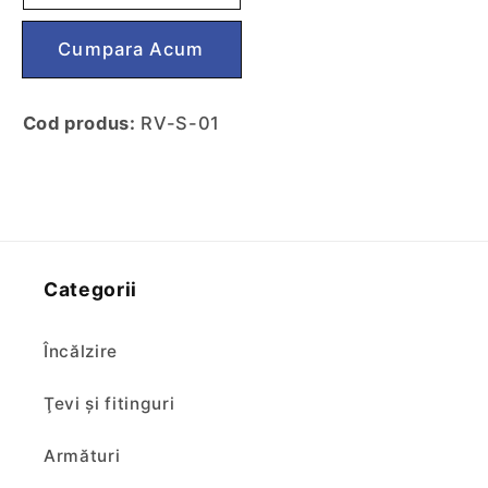
stativa
stativa
bucatarie
bucatarie
Cumpără acum
Roval
Roval
cu
cu
rozeta
rozeta
Cod produs:
RV-S-01
Categorii
Încălzire
Ţevi şi fitinguri
Armături