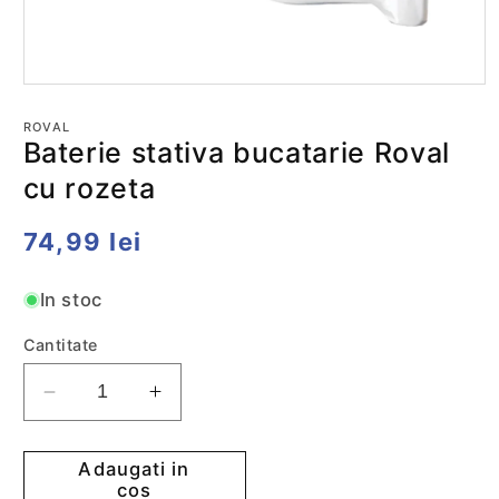
Deschide
conținutul
media
ROVAL
1
Baterie stativa bucatarie Roval
într-
o
cu rozeta
fereastră
modală
Preț
74,99 lei
obișnuit
In stoc
Cantitate
Reduceti
Cresteti
cantitatea
cantitatea
pentru
pentru
Adaugati in
Baterie
Baterie
cos