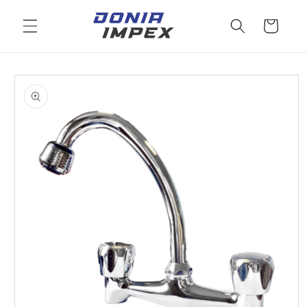
Salt la
conținut
Cos
Salt la
informațiile
despre
produs