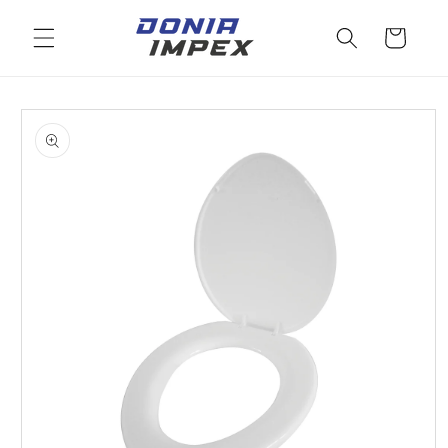
Salt la
conținut
Cos
Salt la
informațiile
despre
produs