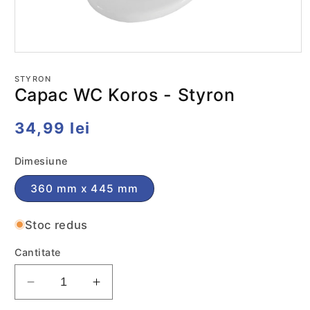
Deschide
conținutul
media
STYRON
1
Capac WC Koros - Styron
într-
o
fereastră
Preț
34,99 lei
modală
obișnuit
Dimesiune
360 mm x 445 mm
Stoc redus
Cantitate
Reduceti
Cresteti
cantitatea
cantitatea