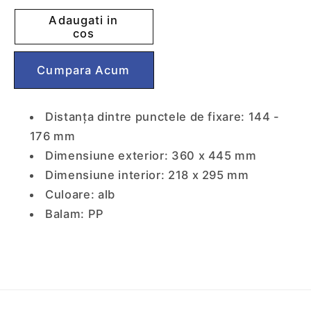
pentru
pentru
Adaugati in
Capac
Capac
cos
WC
WC
Koros
Koros
Cumpără acum
-
-
Styron
Styron
Distanța dintre punctele de fixare: 144 -
176 mm
Dimensiune exterior: 360 x 445 mm
Dimensiune interior: 218 x 295 mm
Culoare: alb
Balam: PP