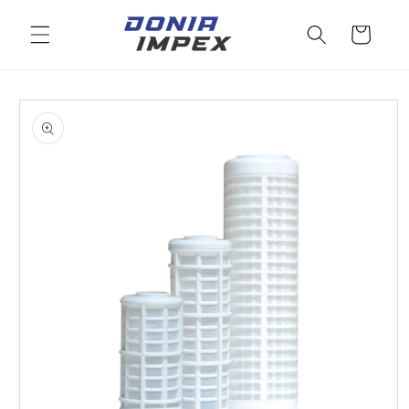
Salt la
conținut
Cos
Salt la
informațiile
despre
produs