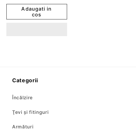
pentru
pentru
Adaugati in
Cartus
Cartus
cos
lavabil
lavabil
Categorii
Încălzire
Ţevi şi fitinguri
Armături