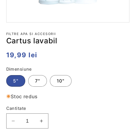
Deschide
conținutul
media
FILTRE APA SI ACCESORII
1
Cartus lavabil
într-
o
fereastră
Preț
19,99 lei
modală
obișnuit
Dimensiune
5"
7"
10"
Stoc redus
Cantitate
Reduceti
Cresteti
cantitatea
cantitatea