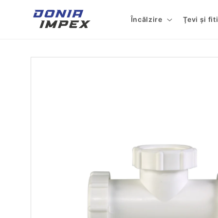
Salt la
conținut
Încălzire
Ţevi şi fi
Salt la
informațiile
despre
produs