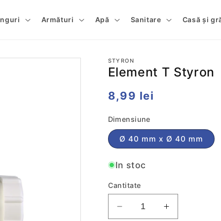
tinguri
Armături
Apă
Sanitare
Casă și gr
STYRON
Element T Styron
Preț
8,99 lei
obișnuit
Dimensiune
Ø 40 mm x Ø 40 mm
In stoc
Cantitate
Reduceti
Cresteti