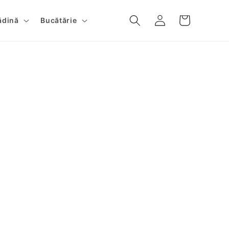
Conectați-
Cos
ădină
Bucătărie
vă