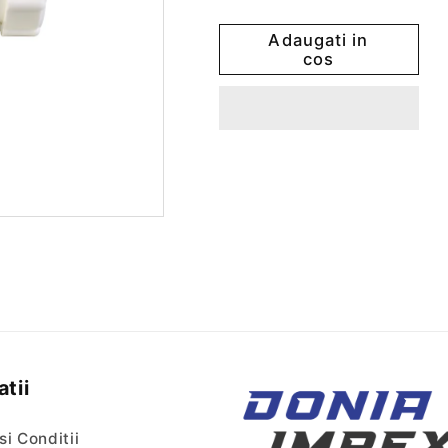
cantitatea
cantitatea
pentru
pentru
Adaugati in
Element
Element
cos
T
T
Styron
Styron
tii
si Conditii