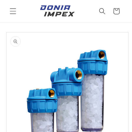
Salt la
conținut
Cos
Salt la
informațiile
despre
produs