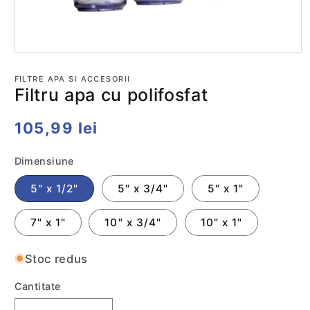
Deschide
conținutul
media
FILTRE APA SI ACCESORII
1
Filtru apa cu polifosfat
într-
o
fereastră
Preț
105,99 lei
modală
obișnuit
Dimensiune
5" x 1/2"
5" x 3/4"
5" x 1"
7" x 1"
10" x 3/4"
10" x 1"
Stoc redus
Cantitate