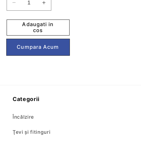
Reduceti
Cresteti
cantitatea
cantitatea
pentru
pentru
Adaugati in
Filtru
Filtru
cos
apa
apa
cu
cu
Cumpără acum
polifosfat
polifosfat
Categorii
Încălzire
Ţevi şi fitinguri