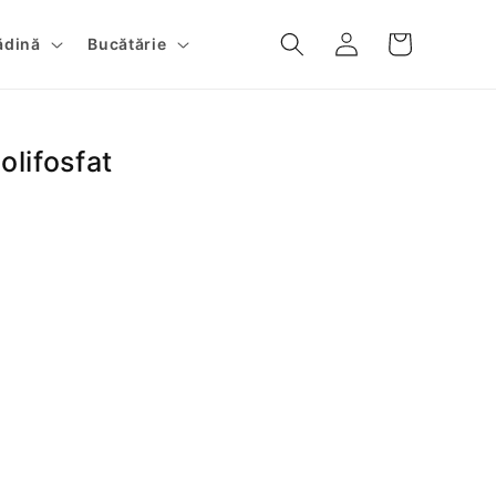
Conectați-
Cos
ădină
Bucătărie
vă
olifosfat