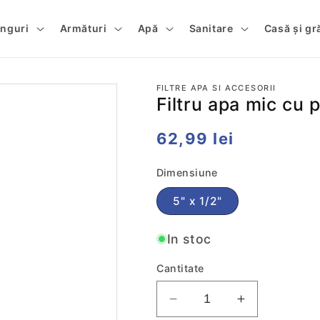
tinguri
Armături
Apă
Sanitare
Casă și gr
FILTRE APA SI ACCESORII
Filtru apa mic cu p
Preț
62,99 lei
obișnuit
Dimensiune
5" x 1/2"
In stoc
Cantitate
Reduceti
Cresteti