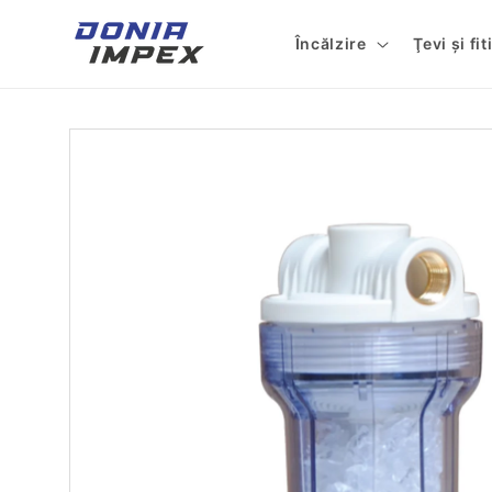
Salt la
conținut
Încălzire
Ţevi şi fi
Salt la
informațiile
despre
produs