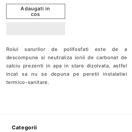
pentru
pentru
Adaugati in
Granula
Granula
cos
polifosfat
polifosfat
Rolul sarurilor de polifosfati este de a
descompune si neutraliza ionii de carbonat de
calciu prezenti in apa in stare dizolvata, astfel
incat sa nu se depuna pe peretii instalatiei
termico-sanitare.
Categorii