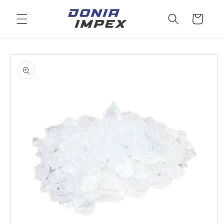
Salt la
conținut
Cos
Salt la
informațiile
despre
produs