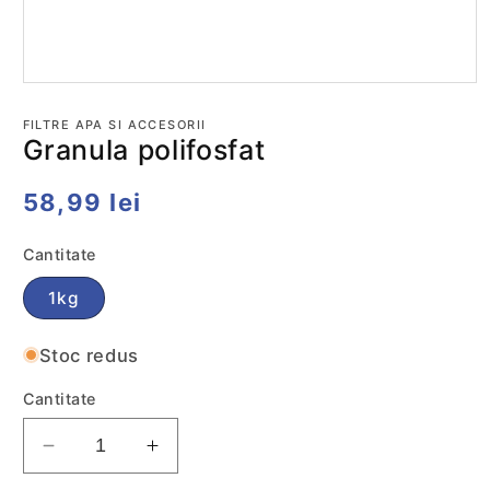
Deschide
conținutul
media
FILTRE APA SI ACCESORII
1
Granula polifosfat
într-
o
fereastră
Preț
58,99 lei
modală
obișnuit
Cantitate
1kg
Stoc redus
Cantitate
Reduceti
Cresteti
cantitatea
cantitatea