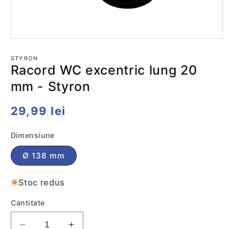
Deschide
conținutul
media
STYRON
1
Racord WC excentric lung 20
într-
o
mm - Styron
fereastră
modală
Preț
29,99 lei
obișnuit
Dimensiune
Ø 138 mm
Stoc redus
Cantitate