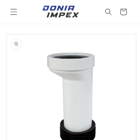
Salt la
conținut
Cos
Salt la
informațiile
despre
produs