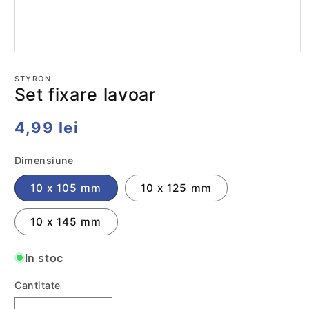
Deschide
conținutul
media
STYRON
1
Set fixare lavoar
într-
o
fereastră
Preț
4,99 lei
modală
obișnuit
Dimensiune
10 x 105 mm
10 x 125 mm
10 x 145 mm
In stoc
Cantitate