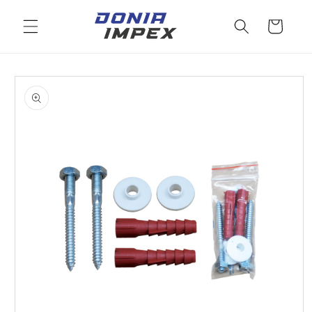
Salt la
conținut
Cos
Salt la
informațiile
despre
produs