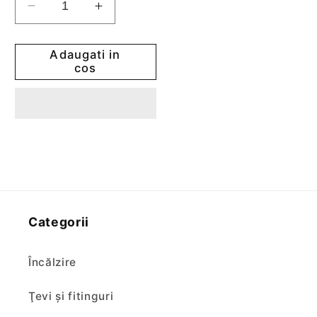
Reduceti
Cresteti
cantitatea
cantitatea
pentru
pentru
Adaugati in
Set
Set
cos
fixare
fixare
lavoar
lavoar
Categorii
Încălzire
Ţevi şi fitinguri