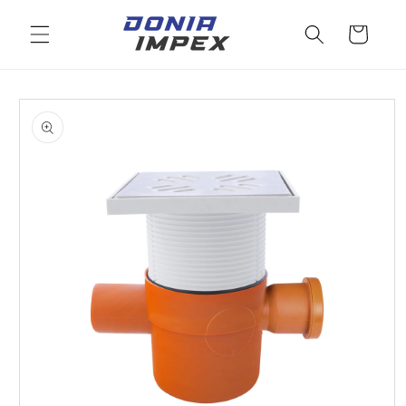
Salt la
conținut
Cos
Salt la
informațiile
despre
produs