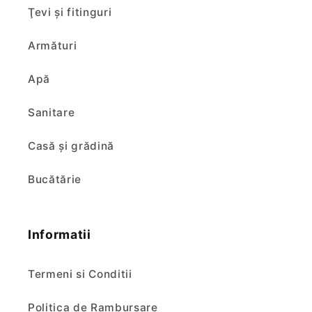
capac
capac
Ţevi şi fitinguri
inox
inox
+
+
Armături
antispumant
antispumant
cu
cu
Apă
bila
bila
Sanitare
Casă și grădină
Bucătărie
Informatii
Termeni si Conditii
Politica de Rambursare