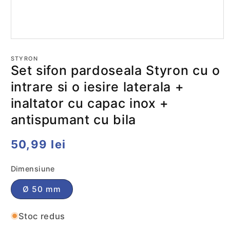
Deschide
conținutul
media
STYRON
1
Set sifon pardoseala Styron cu o
într-
o
intrare si o iesire laterala +
fereastră
modală
inaltator cu capac inox +
antispumant cu bila
Preț
50,99 lei
obișnuit
Dimensiune
Ø 50 mm
Stoc redus