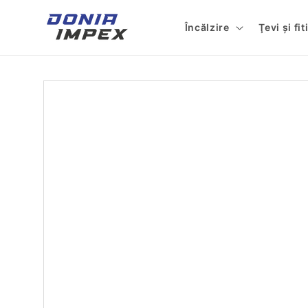
Salt la
conținut
Încălzire
Ţevi şi fi
Salt la
informațiile
despre
produs