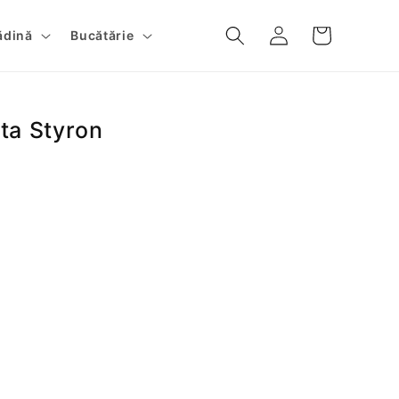
Conectați-
Cos
ădină
Bucătărie
vă
ta Styron