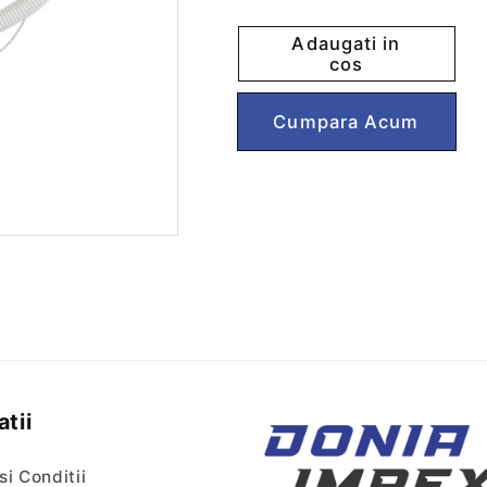
cantitatea
cantitatea
pentru
pentru
Adaugati in
Sifon
Sifon
cos
cada
cada
completa
completa
Cumpără acum
Styron
Styron
tii
si Conditii