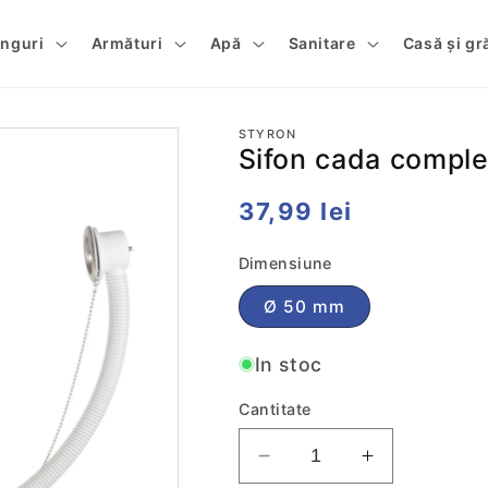
tinguri
Armături
Apă
Sanitare
Casă și gr
STYRON
Sifon cada comple
Preț
37,99 lei
obișnuit
Dimensiune
Ø 50 mm
In stoc
Cantitate
Reduceti
Cresteti