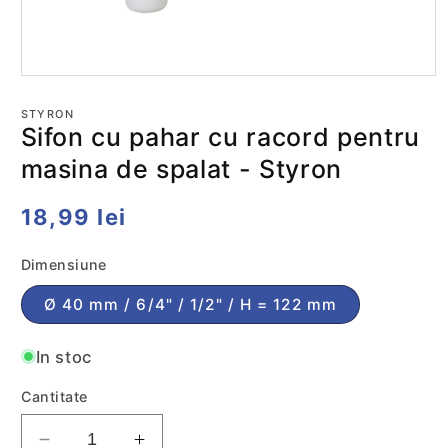
Deschide
conținutul
media
STYRON
1
Sifon cu pahar cu racord pentru
într-
o
masina de spalat - Styron
fereastră
modală
Preț
18,99 lei
obișnuit
Dimensiune
Ø 40 mm / 6/4" / 1/2" / H = 122 mm
In stoc
Cantitate