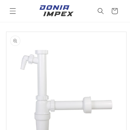
Salt la
conținut
Cos
Salt la
informațiile
despre
produs