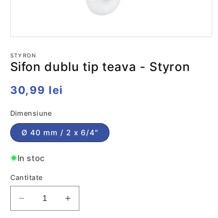
Deschide
conținutul
media
STYRON
1
Sifon dublu tip teava - Styron
într-
o
fereastră
Preț
30,99 lei
modală
obișnuit
Dimensiune
Ø 40 mm / 2 x 6/4"
In stoc
Cantitate
Reduceti
Cresteti
cantitatea
cantitatea