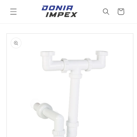
Salt la
conținut
Cos
Salt la
informațiile
despre
produs