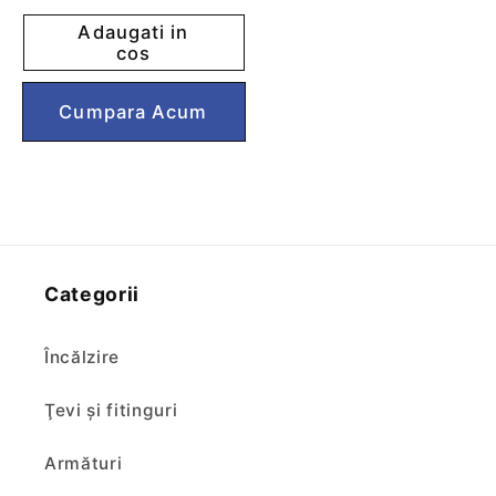
pentru
pentru
Adaugati in
Sifon
Sifon
cos
dublu
dublu
tip
tip
Cumpără acum
teava
teava
-
-
Styron
Styron
Categorii
Încălzire
Ţevi şi fitinguri
Armături