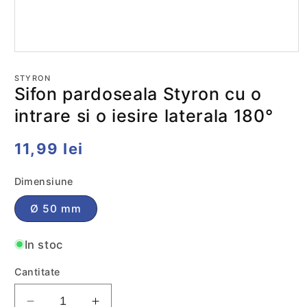
Deschide
conținutul
media
STYRON
1
Sifon pardoseala Styron cu o
într-
o
intrare si o iesire laterala 180°
fereastră
modală
Preț
11,99 lei
obișnuit
Dimensiune
Ø 50 mm
In stoc
Cantitate