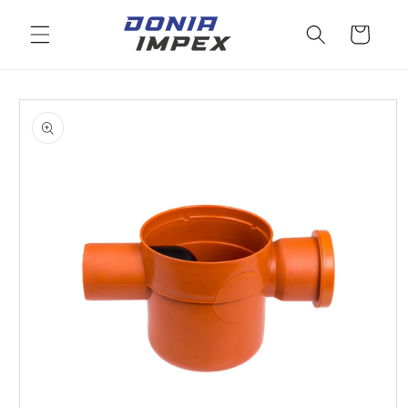
Salt la
conținut
Cos
Salt la
informațiile
despre
produs