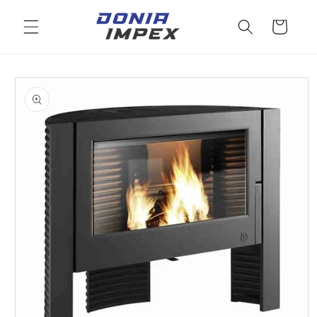
Salt la
conținut
Cos
Salt la
informațiile
despre
produs