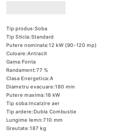
Itaya
Itaya
12-
12-
18kW
18kW
Tip produs:
Soba
Tip Sticla:
Standard
Putere nominala:
12 kW (90-120 mp)
Culoare:
Antracit
Gama:
Fonta
Randament:
77 %
Clasa Energetica:
A
Diametru evacuare:
180 mm
Putere maxima:
18 kW
Tip soba:
Incalzire aer
Tip ardere:
Dubla Combustie
Lungime lemn:
710 mm
Greutate:
187 kg