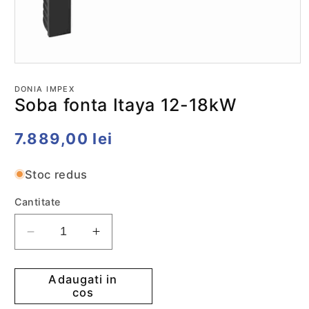
Deschide
conținutul
media
DONIA IMPEX
1
Soba fonta Itaya 12-18kW
într-
o
fereastră
Preț
7.889,00 lei
modală
obișnuit
Stoc redus
Cantitate
Reduceti
Cresteti
cantitatea
cantitatea
pentru
pentru
Adaugati in
Soba
Soba
cos
fonta
fonta