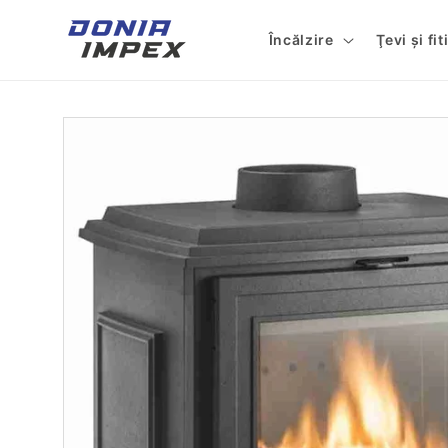
Salt la
conținut
Încălzire
Ţevi şi fi
Salt la
informațiile
despre
produs