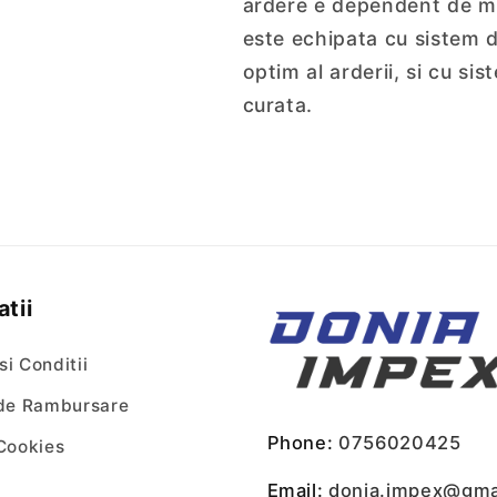
ardere e dependent de mar
este echipata cu sistem d
optim al arderii, si cu si
curata.
tii
si Conditii
 de Rambursare
Phone:
0756020425
 Cookies
Email:
donia.impex@gma