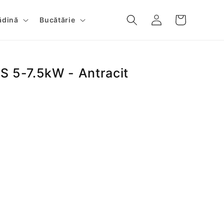
Conectați-
Cos
ădină
Bucătărie
vă
S 5-7.5kW - Antracit