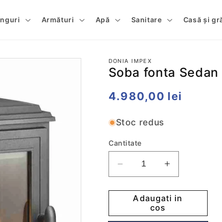
tinguri
Armături
Apă
Sanitare
Casă și gr
DONIA IMPEX
Soba fonta Sedan 
Preț
4.980,00 lei
obișnuit
Stoc redus
Cantitate
Reduceti
Cresteti
cantitatea
cantitatea
pentru
pentru
Adaugati in
Soba
Soba
cos
fonta
fonta