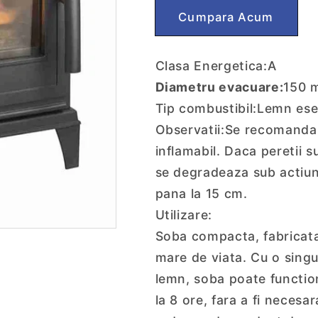
Sedan
Sedan
Cumpără acum
S
S
5-
5-
7.5kW
7.5kW
Clasa Energetica:
A
-
-
Antracit
Antracit
Diametru evacuare:
150 
Tip combustibil:
Lemn ese
Observatii:
Se recomanda i
inflamabil. Daca peretii s
se degradeaza sub actiun
pana la 15 cm.
Utilizare:
Soba compacta, fabricata 
mare de viata. Cu o sing
lemn, soba poate function
la 8 ore, fara a fi neces