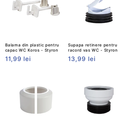
Balama din plastic pentru
Supapa retinere pentru
capac WC Koros - Styron
racord vas WC - Styron
Preț
11,99 lei
Preț
13,99 lei
obișnuit
obișnuit