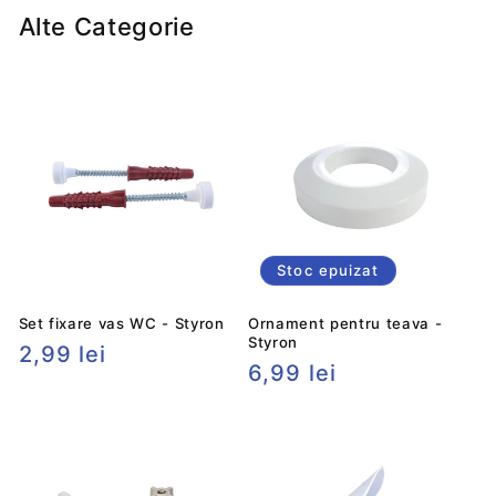
Alte Categorie
Stoc epuizat
Set fixare vas WC - Styron
Ornament pentru teava -
Styron
Preț
2,99 lei
Preț
6,99 lei
obișnuit
obișnuit