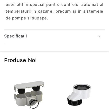
i
este util in special pentru controlul automat al
n
temperaturii in cazane, precum si in sistemele
u
de pompe si supape.
t
c
Specificatii
a
r
e
p
Produse Noi
o
a
t
e
f
i
r