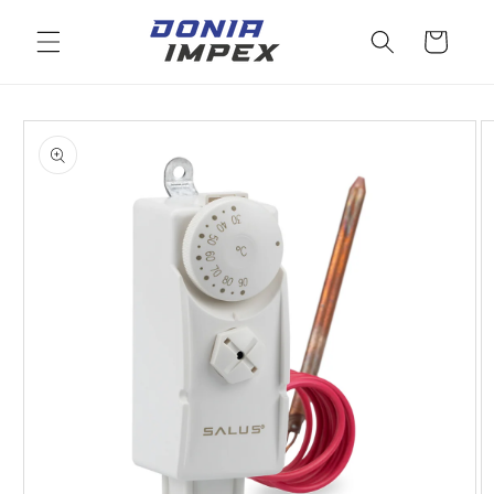
Salt la
conținut
Cos
Salt la
informațiile
despre
produs