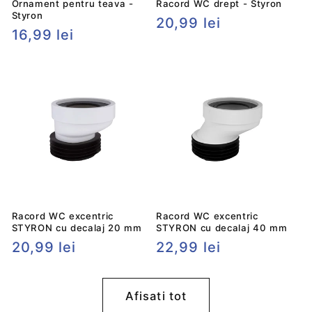
Ornament pentru teava -
Racord WC drept - Styron
Styron
Preț
20,99 lei
Preț
16,99 lei
obișnuit
obișnuit
Racord WC excentric
Racord WC excentric
STYRON cu decalaj 20 mm
STYRON cu decalaj 40 mm
Preț
20,99 lei
Preț
22,99 lei
obișnuit
obișnuit
Afisati tot