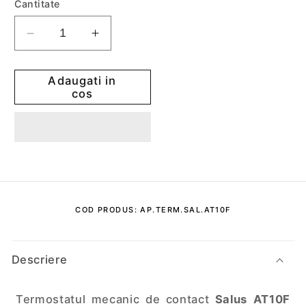
Cantitate
Reduceti
Cresteti
cantitatea
cantitatea
pentru
pentru
Adaugati in
Termostat
Termostat
cos
mecanic
mecanic
Salus
Salus
AT10F
AT10F
cu
cu
tub
tub
capilar
capilar
COD PRODUS: AP.TERM.SAL.AT10F
C
o
Descriere
n
ț
Termostatul mecanic de contact
Salus AT10F