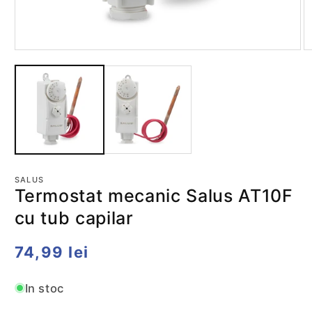
Deschide
D
conținutul
co
media
m
1
2
într-
în
o
o
fereastră
fe
modală
m
SALUS
Termostat mecanic Salus AT10F
cu tub capilar
Preț
74,99 lei
obișnuit
In stoc