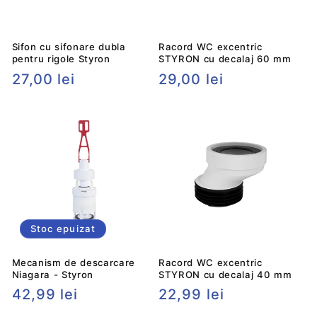
e
s
t
Sifon cu sifonare dubla
Racord WC excentric
pentru rigole Styron
STYRON cu decalaj 60 mm
r
Preț
27,00 lei
Preț
29,00 lei
â
obișnuit
obișnuit
n
s
Stoc epuizat
Mecanism de descarcare
Racord WC excentric
Niagara - Styron
STYRON cu decalaj 40 mm
Preț
42,99 lei
Preț
22,99 lei
obișnuit
obișnuit