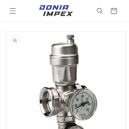
Salt la
conținut
Cos
Salt la
informațiile
despre
produs