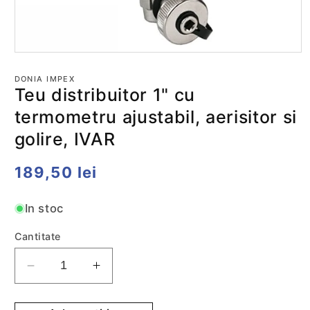
Deschide
conținutul
media
DONIA IMPEX
1
Teu distribuitor 1" cu
într-
o
termometru ajustabil, aerisitor si
fereastră
modală
golire, IVAR
Preț
189,50 lei
obișnuit
In stoc
Cantitate
Reduceti
Cresteti
cantitatea
cantitatea
pentru
pentru