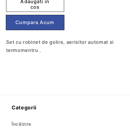
Adaugati in
Teu
Teu
cos
distribuitor
distribuitor
1&quot;
1&quot;
Cumpără acum
cu
cu
termometru
termometru
ajustabil,
ajustabil,
Set cu robinet de golire, aerisitor automat si
aerisitor
aerisitor
termomentru .
si
si
golire,
golire,
IVAR
IVAR
Categorii
Încălzire