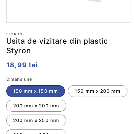
Deschide
conținutul
media
STYRON
1
Usita de vizitare din plastic
într-
o
Styron
fereastră
modală
Preț
18,99 lei
obișnuit
Dimensiune
150 mm x 150 mm
150 mm x 200 mm
200 mm x 200 mm
200 mm x 250 mm