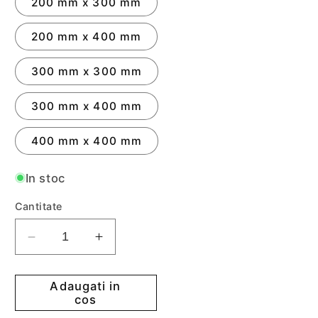
200 mm x 300 mm
200 mm x 400 mm
300 mm x 300 mm
300 mm x 400 mm
400 mm x 400 mm
In stoc
Cantitate
Reduceti
Cresteti
cantitatea
cantitatea
pentru
pentru
Adaugati in
Usita
Usita
cos
de
de