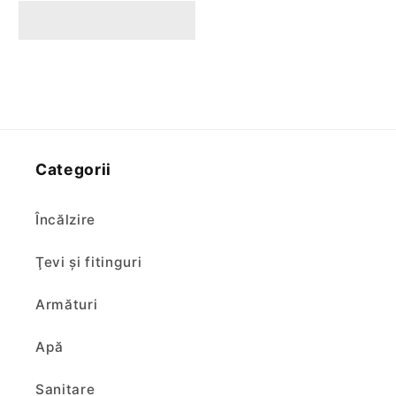
vizitare
vizitare
din
din
plastic
plastic
Styron
Styron
Categorii
Încălzire
Ţevi şi fitinguri
Armături
Apă
Sanitare