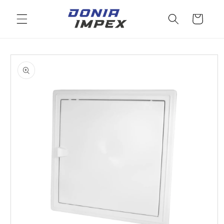
Salt la
conținut
Cos
Salt la
informațiile
despre
produs