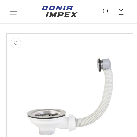
Salt la
conținut
Cos
Salt la
informațiile
despre
produs