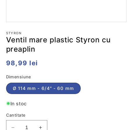
Deschide
conținutul
media
STYRON
1
Ventil mare plastic Styron cu
într-
o
preaplin
fereastră
modală
Preț
98,99 lei
obișnuit
Dimensiune
Ø 114 mm - 6/4" - 60 mm
In stoc
Cantitate