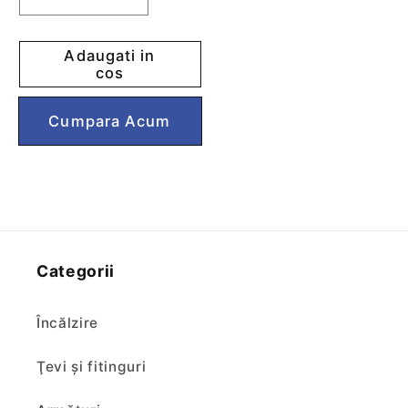
Reduceti
Cresteti
cantitatea
cantitatea
pentru
pentru
Adaugati in
Ventil
Ventil
cos
mare
mare
plastic
plastic
Cumpără acum
Styron
Styron
cu
cu
preaplin
preaplin
Categorii
Încălzire
Ţevi şi fitinguri