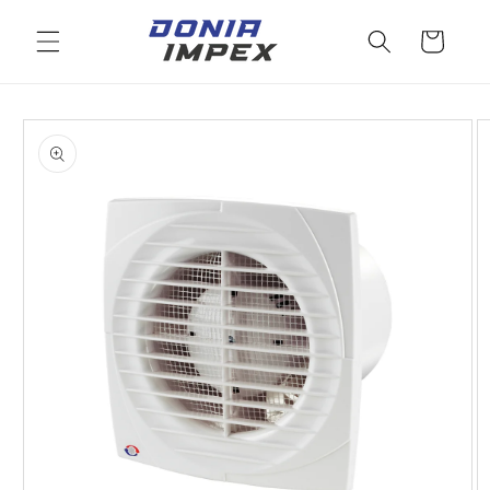
Salt la
conținut
Cos
Salt la
informațiile
despre
produs