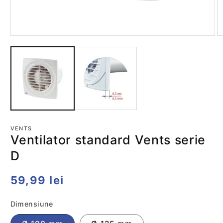
Deschide
D
conținutul
co
media
m
1
2
într-
în
o
o
fereastră
fe
modală
m
VENTS
Ventilator standard Vents serie
D
Preț
59,99 lei
obișnuit
Dimensiune